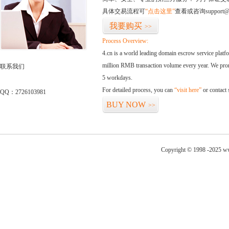
具体交易流程可
“点击这里”
查看或咨询support@
我要购买
>>
Process Overview:
4.cn is a world leading domain escrow service plat
million RMB transaction volume every year. We promi
联系我们
5 workdays.
For detailed process, you can
“visit here”
or contact
QQ：2726103981
BUY NOW
>>
Copyright © 1998 -2025 ww