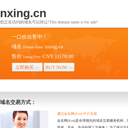
nxing.cn
您正在访问的域名可以转让!This domain name is for sale!
一口价出售中！
域名
nxing.cn
Domain Name:
售价
CNY 11178.00
Listing Price:
立即购买
BUY NOW
>>
>>
域名交易方式：
通过金名网(4.cn) 中介交易
金名网(4.cn)是全球领先的域名交易服务机
简单、安全、专业的第三方服务！ 为了保证交